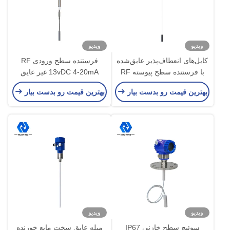
ویدیو
ویدیو
کابل‌های انعطاف‌پذیر عایق‌شده
فرستنده سطح ورودی RF
با فرستنده سطح پیوسته RF
13vDC 4-20mA غیر عایق
بهترین قیمت رو بدست بیار
بهترین قیمت رو بدست بیار
ویدیو
ویدیو
سوئیچ سطح خازنی IP67
میله عایق سخت مایع خورنده