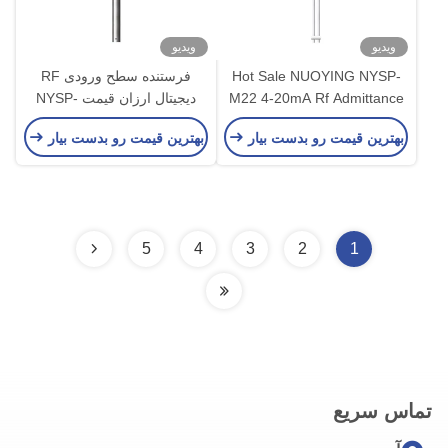
ویدیو
ویدیو
Hot Sale NUOYING NYSP-
فرستنده سطح ورودی RF
M22 4-20mA Rf Admittance
دیجیتال ارزان قیمت NYSP-
Capacitive Level Meter
M21 برای مایعات در محیط های
بهترین قیمت رو بدست بیار
بهترین قیمت رو بدست بیار
پرفشار
5
4
3
2
1
تماس سریع