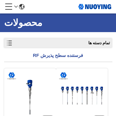
محصولات
تمام دسته ها
فرستنده سطح پذیرش RF