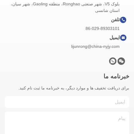
بلوک V5، شهر صنعتی Ronghao، منطقه Gaoling، شهر سیان،
استان شانسی
تلفن
86-029-89303101
ایمیل
lijunrong@china-nyjy.com
خبرنامه ما
برای دریافت تخفیف ها و موارد دیگر، به خبرنامه ما ثبت نام کنید.