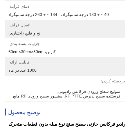
دمای فرآیند:
- 40 ~ + 130 درجه سانتیگراد، - 184 ~ + 260 درجه سانتیگراد
اتصال فرآیند:
نخ و فلنج (اختیاری)
جزئیات بسته بندی:
کارتن، 60cm×30cm×30cm
قابلیت ارائه:
1000 عدد در ماه
برجسته کردن:
سوئیچ سطح ورودی فرکانس رادیویی
, 
فرستنده سطح پذیرش RF PTFE
, 
سنسور سطح ورودی RF مایع
توضیح محصول
رادیو فرکانس خازنی سطح سنج نوع میله بدون قطعات متحرک