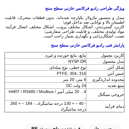
ویژگی طراحی رادیو فرکانس خازنی سطح سنج
مبدل و سنسور ماژولار یکپارچه شده‌اند، بدون قطعات متحرک، قابلیت
اطمینان بالا و توانایی ضد تداخل قوی؛
کاربرد گسترده‌تر، اشکال مختلف پروب، اشکال مختلف اتصال فرآیند،
مواد تولیدی مختلف، و قابلیت طراحی سفارشی؛
نصب، اشکال‌زدایی و نگهداری بسیار راحت است.
پارامتر فنی رادیو فرکانس خازنی سطح سنج
کاربرد معمول
مایع، مایع خورنده و غیره.
مدل محصول
NYSP-DR
شکل آنتن
نوع خطی، نوع میله‌ای
جنس آنتن
PTFE، 304، 316
محدوده اندازه‌گیری
6 متر، 20 متر
منبع تغذیه
24 ولت DC
4... 20 میلی آمپر / HART / RS485 / Modbus
خروجی سیگنال
...
- 40 ~ + 130 درجه سانتیگراد، - 184 ~ + 260
دمای فرآیند
درجه سانتیگراد
برچسب ها:
فرستنده سطح پیوسته RF