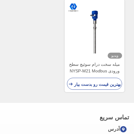
ویدیو
میله سخت درام سوئیچ سطح
ورودی NYSP-M21 Modbus
RF
بهترین قیمت رو بدست بیار
تماس سریع
آدرس