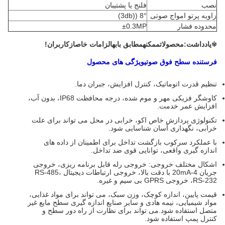
نصب
فلنج یا پشتیبان
زاویه پرتو امواج صوتی
8° ((3db)
محدوده فشار
±0.3MP
يادداشت:
محصولات
ممکنه
مطابق با
به
الزامات خاص
از
کاربران!
※
فرستنده سطح فوق صوتی
ویژگی های محصول
تنظیم قدرت اتوماتیک، کنترل افزایش، جبران دما.
کاوشگر فزیکی مهر و موم شده، درجه محافظت IP68، بدون آب،
افزایش عمر خدمت.
تکنولوژی پردازش خاص اکو، خرابی در محل می تواند برای علت
خرابی، نگهداری آسان شناسایی شود.
با عملکرد سرکوب بازگشت تداخل برای اطمینان از داده های
اندازه گیری واقعی، توانایی قوی ضد تداخل.
اشکال مختلف خروجی: خروجی رله قابل برنامه ریزی، خروجی
جریان 4-20mA با دقت بالا، خروجی ارتباطات دیجیتال RS-485،
RS-232، خروجی GPRS بی سیم و غیره.
قیمت پایین، اندازه کوچک، وزن سبک، می تواند برای مواد غذایی،
مواد شیمیایی، نیمه هادی و سایر صنایع اندازه گیری سطح مایع غیر
متصل استفاده شود.می تواند برای نظارت از راه دور سطح و
کنترل پمپ استفاده شود.