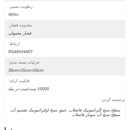
رطوبت نسبی:
<90%
محدوده فشار:
فشار معمولی
ارتباط:
RS485/HART
جزئیات بسته بندی:
30cm×25cm×20cm
قابلیت ارائه:
10000 ست/ست در ماه
برجسته کردن:
سطح سنج آلتراسونیک فاضلاب
, 
عمق سنج اولتراسونیک تقسیم آب
, 
سطح سنج آب سونار فاضلاب