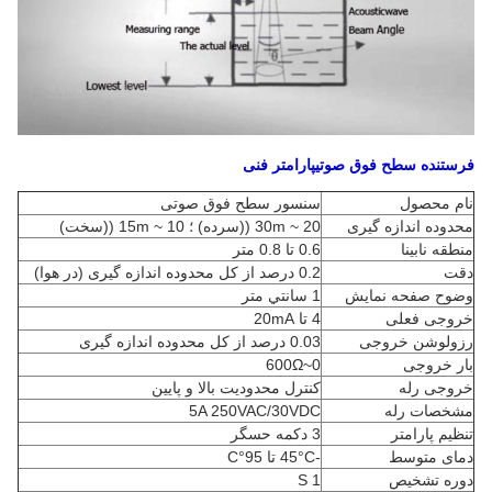
فرستنده سطح فوق صوتی
پارامتر فنی
نام محصول
سنسور سطح فوق صوتی
محدوده اندازه گیری
20 ~ 30m ((سرده) ؛ 10 ~ 15m ((سخت)
منطقه نابینا
0.6 تا 0.8 متر
دقت
0.2 درصد از کل محدوده اندازه گیری (در هوا)
وضوح صفحه نمایش
1 سانتي متر
خروجی فعلی
4 تا 20mA
رزولوشن خروجی
0.03 درصد از کل محدوده اندازه گیری
بار خروجی
0~600Ω
خروجی رله
کنترل محدودیت بالا و پایین
مشخصات رله
5A 250VAC/30VDC
تنظیم پارامتر
3 دکمه حسگر
دمای متوسط
-45°C تا 95°C
دوره تشخیص
1 S