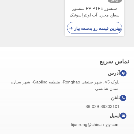
سنسور PP PTFE سنسور
سطح مخزن آب اولتراسونیک
10 درجه با فرکانس 100
کیلوهرتز
بهترین قیمت رو بدست بیار
تماس سریع
آدرس
بلوک V5، شهر صنعتی Ronghao، منطقه Gaoling، شهر سیان،
استان شانسی
تلفن
86-029-89303101
ایمیل
lijunrong@china-nyjy.com