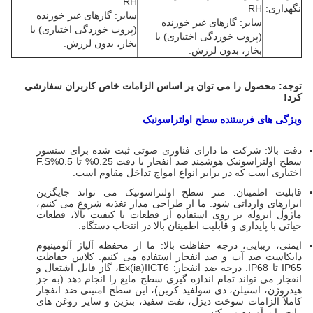
RH
نگهداری:
RH
سایر: گازهای غیر خورنده
سایر: گازهای غیر خورنده
(پروب خوردگی اختیاری) یا
(پروب خوردگی اختیاری) یا
بخار، بدون لرزش.
بخار، بدون لرزش.
توجه: محصول را می توان بر اساس الزامات خاص کاربران سفارشی
کرد!
ویژگی های فرستنده سطح اولتراسونیک
دقت بالا: شرکت ما دارای فناوری صوتی ثبت شده برای سنسور
سطح اولتراسونیک هوشمند ضد انفجار با دقت 0.25% تا 0.5%F.S
اختیاری است که در برابر انواع امواج تداخل مقاوم است.
قابلیت اطمینان: متر سطح اولتراسونیک می تواند جایگزین
ابزارهای وارداتی شود. ما از طراحی مدار تغذیه شروع می کنیم،
ماژول ایزوله بر روی استفاده از قطعات با کیفیت بالا، قطعات
حیاتی با پایداری و قابلیت اطمینان بالا در انتخاب دستگاه.
ایمنی، زیبایی، درجه حفاظت بالا: ما از محفظه آلیاژ آلومینیوم
دایکاست ضد آب و ضد انفجار استفاده می کنیم. کلاس حفاظت
IP65 تا IP68. درجه ضد انفجار: Ex(ia)IICT6، گاز قابل اشتعال و
انفجار می تواند تمام اندازه گیری سطح مایع را انجام دهد (به جز
هیدروژن، استیلن، دی سولفید کربن)، این سطح امنیتی ضد انفجار
کاملاً الزامات سوخت دیزل، نفت سفید، بنزین و سایر روغن های
رایج را برآورده می کند.