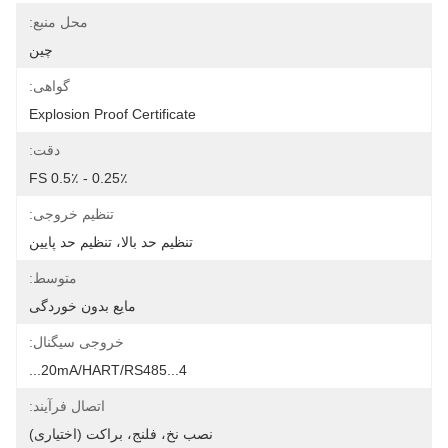
محل منبع:
چین
گواهی:
Explosion Proof Certificate
دقت:
0.25٪ - 0.5٪ FS
تنظیم خروجی:
تنظیم حد بالا، تنظیم حد پایین
متوسط:
مایع بدون خوردگی
خروجی سیگنال:
4...20mA/HART/RS485...
اتصال فرآیند:
نصب نخ، فلنج، براکت (اختیاری)