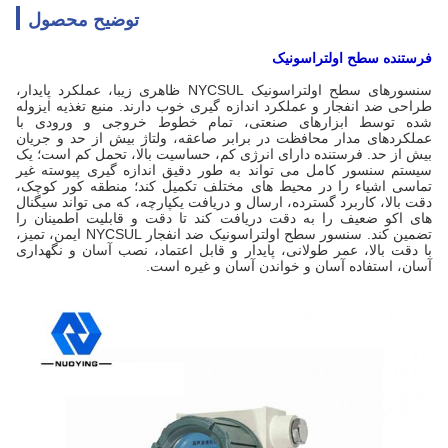
توضیح محصول
فرستنده سطح اولتراسونیک
سنسورهای سطح اولتراسونیک NYCSUL ظاهری زیبا، عملکرد پایدار،
طراحی ضد انفجار و عملکرد اندازه گیری خوب دارند. منبع تغذیه ایزوله
شده توسط ابزارهای صنعتی، تمام خطوط خروجی و ورودی با
عملکردهای مدار محافظت در برابر صاعقه، ولتاژ بیش از حد و جریان
بیش از حد. فرستنده دارای انرژی کم، حساسیت بالا، تحمل کم است؛ یک
سیستم سنسور کامل می تواند به طور دقیق اندازه گیری پیوسته غیر
تماسی اشیاء را در محیط های مختلف تکمیل کند؛ منطقه کور کوچک،
دقت بالا، کاربرد گسترده، ارسال و دریافت یکپارچه، که می تواند سیگنال
های اکو ضعیف را به دقت دریافت کند تا دقت و قابلیت اطمینان را
تضمین کند. سنسور سطح اولتراسونیک ضد انفجار NYCSUL ایمن، تمیز،
با دقت بالا، عمر طولانی، پایدار و قابل اعتماد، نصب آسان و نگهداری
آسان، استفاده آسان و خواندن آسان و غیره است.