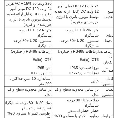
220 ولت AC + 15% 50 هرتز
24 ولت DC 120 میلی آمپر
24 ولت DC 120 میلی آمپر
منبع
12 ولت DC (قابل ارائه تغذیه
12 ولت DC (قابل ارائه تغذیه
تغذیه:
توسط موتور، باتری یا انرژی
توسط موتور، باتری یا انرژی
خورشیدی و غیره.)
خورشیدی و غیره.)
متر: -20 تا +60 درجه
متر: -20 تا +60 درجه
دمای
سانتیگراد
سانتیگراد
محیط:
سنسور: -20 تا +80 درجه
سنسور: -20 تا +80 درجه
سانتیگراد
سانتیگراد
ارتباطات:
ارتباطات RS485 (اختیاری)
ارتباطات RS485 (اختیاری)
ضد
Ex(ia)IICT6
Ex(ia)IICT6
انفجار:
نوع اقتصادی: IP65
متر: IP65
ضد آب:
نوع استاندارد: IP66
سنسور: IP68
کابل
استاندارد: 10 متر، حداکثر تا
خالی
سنسور:
200 متر
نصب
بر اساس محدوده سطح و کد
بر اساس محدوده سطح و کد
سنسور:
مدل
مدل
دما: -20 تا +80 درجه
دما: -20 تا +80 درجه سانتیگراد
سانتیگراد
فشار: فشار اتمسفر
فشار: فشار اتمسفر
رطوبت: کمتر یا مساوی 90%
شرایط
رطوبت: کمتر یا مساوی 90%