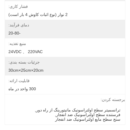
فشار کاری:
2 نوار (نوع اثبات کاوش 4 بار است)
دمای فرآیند:
-20-80
منبع تغذیه:
24VDC 、 220VAC
جزئیات بسته بندی:
30cm×25cm×20cm
قابلیت ارائه:
300 واحد در ماه
برجسته کردن:
ترانسمیتر سطح اولتراسونیک مانیتورینگ از راه دور
, 
فرستنده سطح اولتراسونیک ضد انفجار
, 
سنج سطح مایع اولتراسونیک ضد انفجار