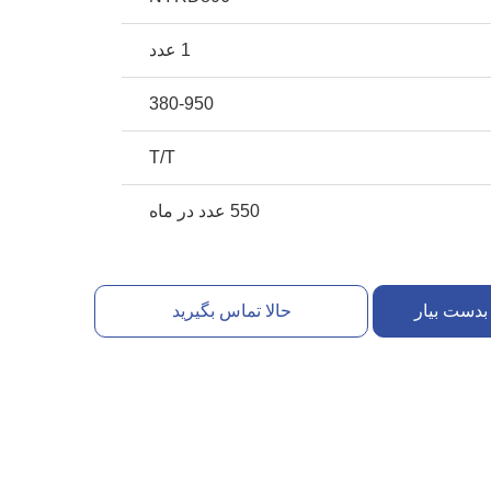
1 عدد
380-950
T/T
550 عدد در ماه
بدست بیار
حالا تماس بگیرید