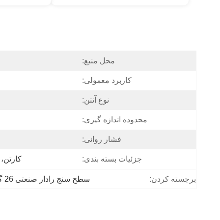
محل منبع:
کاربرد معمولی:
نوع آنتن:
محدوده اندازه گیری:
فشار روانی:
جزئیات بسته بندی:
کارتن، 60cm×30cm×30cm (پیش‌فرض
سطح سنج رادار صنعتی 26 گیگاهرتز
برجسته کردن: