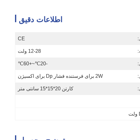
اطلاعات دقیق
:
CE
:
12-28 ولت
:
-20℃~+60℃
:
2W برای فرستنده فشار Dp برای اکسیژن
:
کارتن 20*15*15 سانتی متر