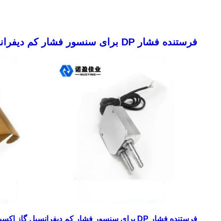
فرستنده فشار DP برای سنسور فشار کم دیفرانسیل گاز اکسیژن 0 -10 ولت
فرستنده فشار DP برای سنسور فشار کم دیفرانسیل گاز اکسیژن 0-10 ولت توضیحات: