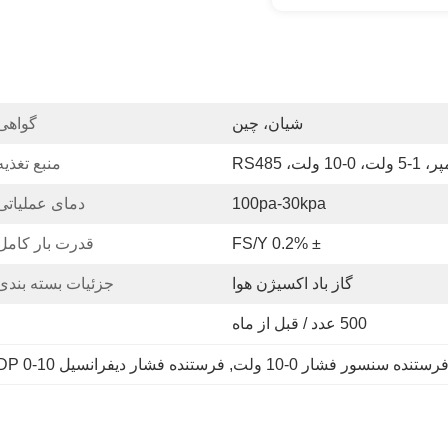
شیان، چین
گواهی
منبع تغذیه
100pa-30kpa
دمای عملیاتی
± 0.2% FS/y
قدرت بار کامل
گاز باد اکسیژن هوا
جزئیات بسته بندی
500 عدد / قبل از ماه
رستنده سنسور فشار 0-10 ولت
, 
فرستنده فشار دیفرانسیل DP 0-10 ولت