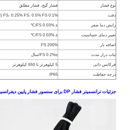
نوع فشار
فشار گیج، فشار مطلق
دقت
0.1% FS، 0.25% FS، 0.5% FS (استاندارد)
رانش دما صفر
± 0.03% FS/℃
تغییر دمای حساسیت
± 0.03% FS/℃
اضافه بار
200% FS
ثبات دراز مدت
≤0.2% FS/سال
فرکانس ذاتی
5 کیلوهرتز تا 650 کیلوهرتز
درجه حفاظت
IP65
جزئیات ترانسمیتر فشار DP برای سنسور فشار پایین دیفرانسیل گاز اکسیژن 0-10 ولت: