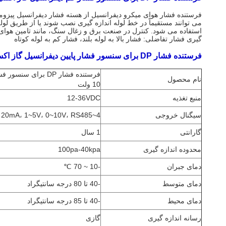
می توانند مستقیماً در خط لوله اندازه گیری نصب شوند یا از طریق لول
استفاده می شود. کنترل در صنعت برق و زغال سنگ، مانند تامین هوای دی
گیری فشار تفاضلی: فشار بالا به لوله بلند، فشار کم به لوله کوتاه
فرستنده فشار DP برای سنسور فشار پایین دیفرانسیل گاز اکسیژن پارامترهای 0-10 ولت:
نام محصول
10 ولت
منبع تغذیه
12-36VDC
سیگنال خروجی
4~20mA، 1~5V، 0~10V، RS485
گارانتی
1 سال
محدوده اندازه گیری
100pa-40kpa
دمای جبران
-10 ~ 70 ℃
دمای متوسط
-40 تا 80 درجه سانتیگراد
دمای محیط
-40 تا 85 درجه سانتیگراد
رسانه اندازه گیری
گازی