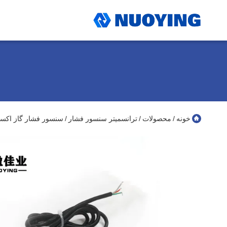
خونه
محصولات
ترانسمیتر سنسور فشار
سنسور فشار گاز اکسیژن DP 0-10v دیفرانسیل فشار پا
/
/
/