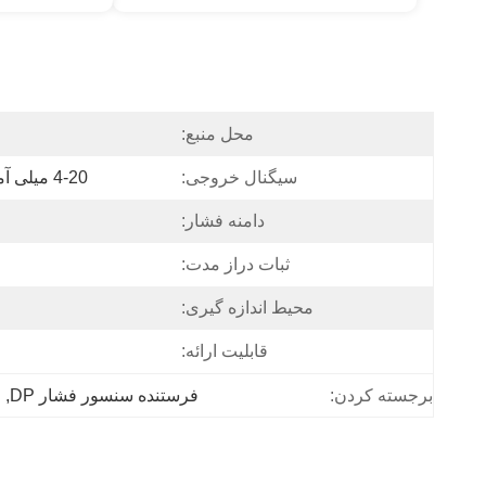
محل منبع:
سیگنال خروجی:
4-20 میلی آمپر، 1-5 ولت، 0-10 ولت، RS485
دامنه فشار:
ثبات دراز مدت:
محیط اندازه گیری:
قابلیت ارائه:
فرستنده سنسور فشار DP
, 
ف
برجسته کردن: