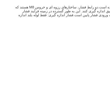
فرستنده فشار هوای میکرو دیفرانسیل از هسته فشار دیفرانسیل پیزومقاومتی OEM سیلیکونی تشکیل شده است. پوسته از آلیاژ آلومینیوم ساخته شده است.دو رابط فشار، ساختارهای رزوه ای و خروس M8 هستند که
 اندازه گیری کنند. این به طور گسترده در زمینه فرآیند فشار
 ورودی فشار پایین است.فشار اندازه گیری: فقط لوله بلند اندازه