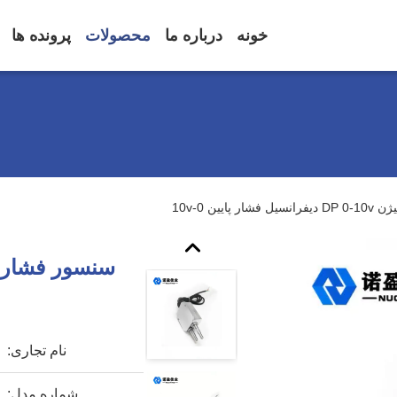
خونه
درباره ما
محصولات
پرونده ها
یین 0-10v
نام تجاری:
شماره مدل: