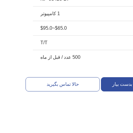
1 کامپیوتر
$65.0~$95.0
T/T
500 عدد / قبل از ماه
بدست بیار
حالا تماس بگیرید