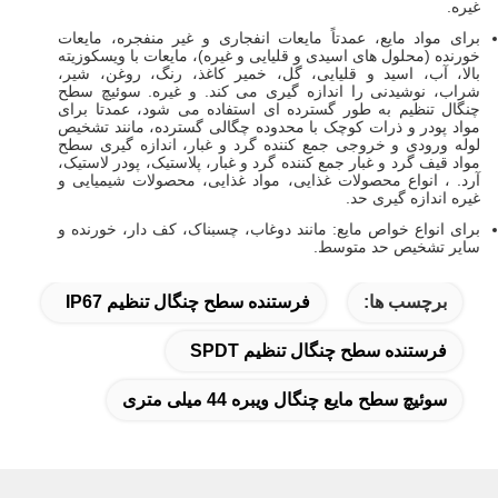
غیره.
برای مواد مایع، عمدتاً مایعات انفجاری و غیر منفجره، مایعات
خورنده (محلول های اسیدی و قلیایی و غیره)، مایعات با ویسکوزیته
بالا، آب، اسید و قلیایی، گل، خمیر کاغذ، رنگ، روغن، شیر،
شراب، نوشیدنی را اندازه گیری می کند. و غیره. سوئیچ سطح
چنگال تنظیم به طور گسترده ای استفاده می شود، عمدتا برای
مواد پودر و ذرات کوچک با محدوده چگالی گسترده، مانند تشخیص
لوله ورودی و خروجی جمع کننده گرد و غبار، اندازه گیری سطح
مواد قیف گرد و غبار جمع کننده گرد و غبار، پلاستیک، پودر لاستیک،
آرد. ، انواع محصولات غذایی، مواد غذایی، محصولات شیمیایی و
غیره اندازه گیری حد.
برای انواع خواص مایع: مانند دوغاب، چسبناک، کف دار، خورنده و
سایر تشخیص حد متوسط.
برچسب ها:
فرستنده سطح چنگال تنظیم IP67
فرستنده سطح چنگال تنظیم SPDT
سوئیچ سطح مایع چنگال ویبره 44 میلی متری