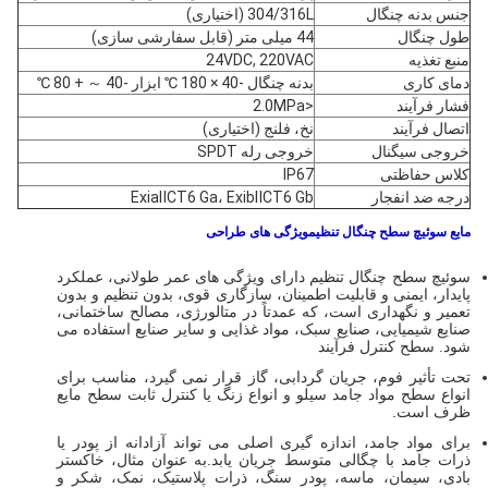
جنس بدنه چنگال
304/316L (اختیاری)
طول چنگال
44 میلی متر (قابل سفارشی سازی)
منبع تغذیه
24VDC, 220VAC
دمای کاری
بدنه چنگال -40 × 180 ℃ ابزار -40 ～ + 80 ℃
فشار فرآیند
<2.0MPa
اتصال فرآیند
نخ، فلنج (اختیاری)
خروجی سیگنال
خروجی رله SPDT
کلاس حفاظتی
IP67
درجه ضد انفجار
ExiaⅡCT6 Ga، ExibⅡCT6 Gb
مایع سوئیچ سطح چنگال تنظیم
ویژگی های طراحی
سوئیچ سطح چنگال تنظیم دارای ویژگی های عمر طولانی، عملکرد
پایدار، ایمنی و قابلیت اطمینان، سازگاری قوی، بدون تنظیم و بدون
تعمیر و نگهداری است، که عمدتاً در متالورژی، مصالح ساختمانی،
صنایع شیمیایی، صنایع سبک، مواد غذایی و سایر صنایع استفاده می
شود. سطح کنترل فرآیند
تحت تأثیر فوم، جریان گردابی، گاز قرار نمی گیرد، مناسب برای
انواع سطح مواد جامد سیلو و انواع زنگ یا کنترل ثابت سطح مایع
ظرف است.
برای مواد جامد، اندازه گیری اصلی می تواند آزادانه از پودر یا
ذرات جامد با چگالی متوسط ​​جریان یابد.به عنوان مثال، خاکستر
بادی، سیمان، ماسه، پودر سنگ، ذرات پلاستیک، نمک، شکر و