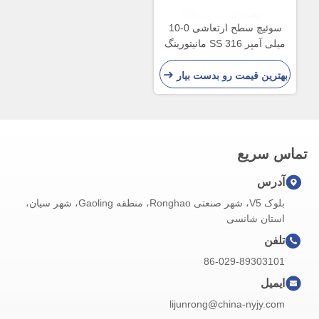
سوئیچ سطح ارتعاشی 0-10
میلی آمپر SS 316 مانیتورینگ
مایع 24VDC
بهترین قیمت رو بدست بیار
تماس سریع
آدرس
بلوک V5، شهر صنعتی Ronghao، منطقه Gaoling، شهر سیان،
استان شانسی
تلفن
86-029-89303101
ایمیل
lijunrong@china-nyjy.com