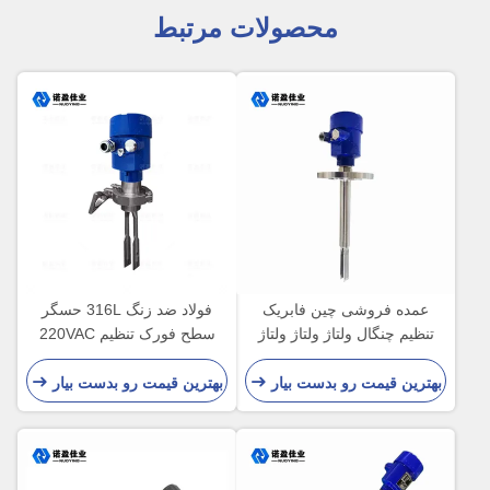
محصولات مرتبط
عمده فروشی چین فابریک
فولاد ضد زنگ 316L حسگر
تنظیم چنگال ولتاژ ولتاژ ولتاژ
سطح فورک تنظیم 220VAC
ولتاژ ولتاژ ولتاژ برای اندازه
اتصال رشته
گیری سطح مخزن سوخت
بهترین قیمت رو بدست بیار
بهترین قیمت رو بدست بیار