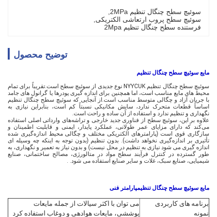
سوئیچ سطح چنگال تنظیم 2MPa
, 
سوئیچ سطح پروب ارتعاشی الکتریکی
, 
فرستنده سطح چنگال تنظیم 2Mpa
توضیح محصول
مایع سوئیچ سطح چنگال تنظیم
سوئیچ سطح چنگال تنظیم NYYCUK نوع جدیدی از سوئیچ سطح است.تقریباً برای تمام
محیط های مایع مناسب است، اما همچنین برای اندازه گیری پودرها یا گرانول های جامد
با جریان آزاد و چگالی متوسط ​​مناسب است.از آنجایی که سوئیچ سطح چنگال تنظیم
اساساً قطعات متحرک ندارد، سایش مکانیکی نسبتاً کم است، بنابراین نیازی به
نگهداری و تنظیم ندارد و استفاده از آن ساده و راحت است.
علاوه بر این، سوئیچ سطح از فناوری جدید خارجی و تراشه‌های وارداتی اصلی استفاده
می‌کند که دارای مزایای عمر طولانی، عملکرد پایدار، ایمنی و قابلیت اطمینان و
سازگاری قوی است (پارامترهای الکتریکی مختلف و چگالی محیط اندازه‌گیری شده
تأثیری بر اندازه‌گیری نخواهد داشت). بدون تنظیم (بدون توجه به اینکه چه وسیله ای
اندازه گیری می شود نیازی به تنظیم در محل نیست) و بدون نیاز به تعمیر و نگهداری، به
طور گسترده در کنترل فرآیند سطح مواد در متالورژی، مصالح ساختمانی، صنایع
شیمیایی، صنایع سبک، غلات و سایر صنایع استفاده می شود. .
مایع سوئیچ سطح چنگال تنظیم
پارامتر فنی
برنامه های کاربردی
می توان با اکثر سیالات از جمله مایعات
نمونه
پوششی، مایعات هوادهی و دوغاب استفاده کرد