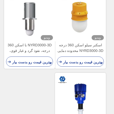
ویدیو
ویدیو
اسکنر سیلو اسکن 360 درجه
NYRD3000-3D با اسکن 360
NYRD3000-3D محدوده دمایی
درجه، نفوذ گرد و غبار قوی،
گسترده - 40 ℃ تا 85 ℃
دقت حجم ± 0.5٪
بهترین قیمت رو بدست بیار
بهترین قیمت رو بدست بیار