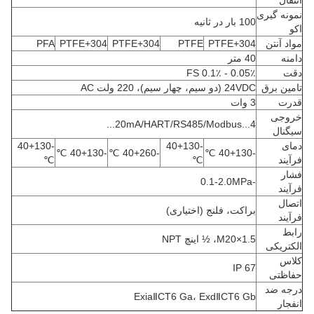
انتقال
نمونه گیری
100 بار در ثانیه
اکو
مواد آنتن
PTFE+304
PTFE
PTFE+304
PTFE+304
PFA
دامنه
40 متر
دقت
0.05٪ - 0.1٪ FS
تامین برق
24VDC (دو سیم، چهار سیم)، 220 ولت AC
قدرت
3 وات
خروجی
4...20mA/HART/RS485/Modbus...
سیگنال
دمای
-40+130
-40+130
-40+130 ℃
-40+260 ℃
-40+130 ℃
فرآیند
℃
℃
فشار
-0.1-2.0MPa
فرآیند
اتصال
براکت، فلنج (اختیاری)
فرآیند
رابط
M20×1.5، ½ اینچ NPT
الکتریکی
کلاس
IP 67
حفاظتی
درجه ضد
ExiaⅡCT6 Ga، ExdⅡCT6 Gb
انفجار