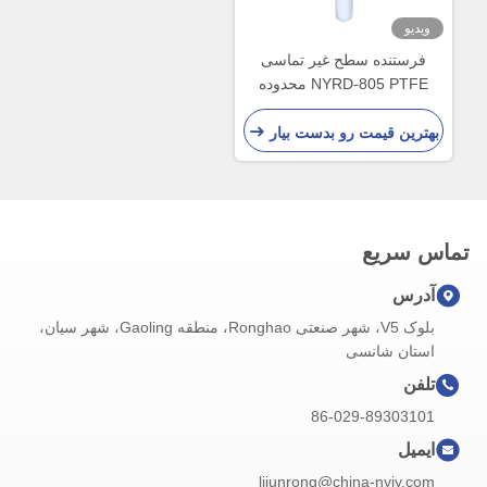
ویدیو
فرستنده سطح غیر تماسی
NYRD-805 PTFE محدوده
اندازه گیری 0-10 متر
بهترین قیمت رو بدست بیار
تماس سریع
آدرس
بلوک V5، شهر صنعتی Ronghao، منطقه Gaoling، شهر سیان،
استان شانسی
تلفن
86-029-89303101
ایمیل
lijunrong@china-nyjy.com