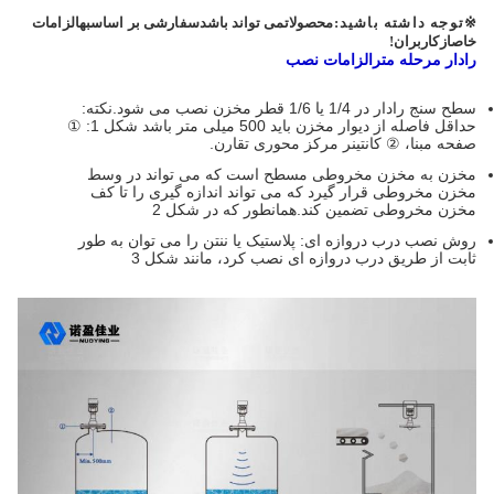
※
توجه داشته باشید:
محصولات
می تواند باشد
سفارشی بر اساس
به
الزامات
خاص
از
کاربران!
رادار
مرحله
متر
الزامات نصب
سطح سنج رادار در 1/4 یا 1/6 قطر مخزن نصب می شود.نکته:
حداقل فاصله از دیوار مخزن باید 500 میلی متر باشد شکل 1: ①
صفحه مبنا، ② کانتینر مرکز محوری تقارن.
مخزن به مخزن مخروطی مسطح است که می تواند در وسط
مخزن مخروطی قرار گیرد که می تواند اندازه گیری را تا کف
مخزن مخروطی تضمین کند.همانطور که در شکل 2
روش نصب درب دروازه ای: پلاستیک یا ننتن را می توان به طور
ثابت از طریق درب دروازه ای نصب کرد، مانند شکل 3