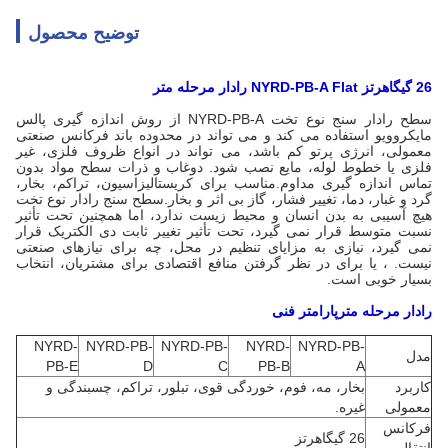
توضیح محصول
26 گیگاهرتز NYRD-PB-A Flat
رادار
مرحله
متر
سطح رادار سنج نوع تخت NYRD-PB-A از روش اندازه گیری پالس
مایکروویو استفاده می کند و می تواند در محدوده باند فرکانس صنعتی
معمولی، انرژی پرتو کم باشد، می تواند در انواع ظروف فلزی، غیر
فلزی یا خطوط لوله، مایع نصب شود. دوغاب و ذرات سطح مواد بدون
تماس اندازه گیری مداوم.مناسب برای کریستالیزاسیون، تراکم، بخار،
گرد و غبار، دما، تغییر فشار، گاز بی اثر و بخار.سطح سنج رادار نوع تخت
هیچ آسیبی به بدن انسان و محیط زیست ندارد، اما همچنین تحت تأثیر
نسبت متوسط ​​قرار نمی گیرد، تحت تأثیر تغییر ثابت دی الکتریک قرار
نمی گیرد، نیازی به مزایای تنظیم در محل، چه برای نیازهای صنعتی
نیست. ، یا برای در نظر گرفتن منافع اقتصادی برای مشتریان، انتخاب
بسیار خوبی است.
رادار
مرحله
متر
پارامتر فنی
NYRD-
NYRD-PB-
NYRD-PB-
NYRD-
NYRD-PB-
مدل
PB-E
D
C
PB-B
A
کاربرد
بخار، مه، فوم، خوردگی قوی، تبلور، تراکم، چسبندگی و
معمولی
غیره.
فرکانس
26 گیگاهرتز