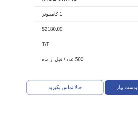
1 کامپیوتر
$2180.00
T/T
500 عدد / قبل از ماه
بدست بیار
حالا تماس بگیرید