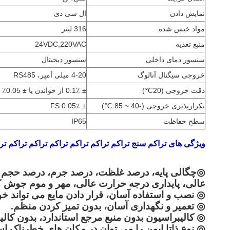
نمایش دادن
ال سی دی
مواد خیس شده
316 لیتر
منبع تغذیه
24VDC,220VAC
سنسور دمای داخلی
سنسور دیجیتال
خروجی سیگنال آنالوگ
4-20 میلی آمپر، RS485
دقت خروجی (20℃)
± 0.1٪ از خواندن یا ± 0.05٪ FS
تکرارپذیری خروجی (-40 ~ 85 ℃)
± 0.05٪ FS
سطح حفاظت
IP65
ویژگی های تراکم سنج تراکم تراکم تراکم تراکم تراکم تراکم ت
◎
چگالی پایه، درصد غلظت، درصد جرم، درصد حجم و س
عالی، پایداری درجه حرارت عالی، مهر و موم جوش کا
◎ نصب و استفاده آسان، قرار دادن مایع می تواند خو
◎ تعمیر و نگهداری آسان، بدون تمیز کردن منظم.
◎ کالیبراسیون بدون منبع مرجع استاندارد، بدون کالی
◎ نوع ذاتا ایمن را می توان در مکان های خطرناک اس