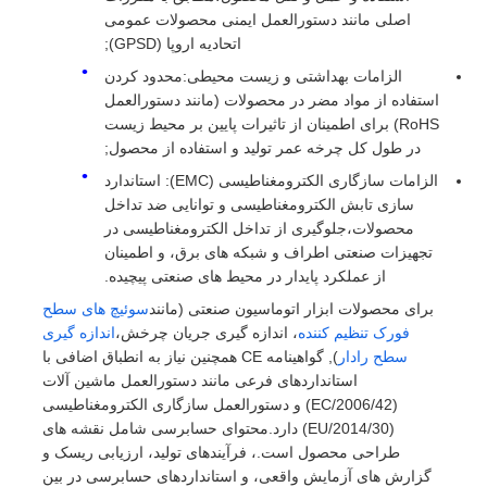
اصلی مانند دستورالعمل ایمنی محصولات عمومی
اتحادیه اروپا (GPSD);
الزامات بهداشتی و زیست محیطی:محدود کردن
استفاده از مواد مضر در محصولات (مانند دستورالعمل
RoHS) برای اطمینان از تاثیرات پایین بر محیط زیست
در طول کل چرخه عمر تولید و استفاده از محصول;
الزامات سازگاری الکترومغناطیسی (EMC): استاندارد
سازی تابش الکترومغناطیسی و توانایی ضد تداخل
محصولات،جلوگیری از تداخل الکترومغناطیسی در
تجهیزات صنعتی اطراف و شبکه های برق، و اطمینان
از عملکرد پایدار در محیط های صنعتی پیچیده.
برای محصولات ابزار اتوماسیون صنعتی (مانند
سوئیچ های سطح
فورک تنظیم کننده
، اندازه گیری جریان چرخش،
اندازه گیری
سطح رادار
), گواهینامه CE همچنین نیاز به انطباق اضافی با
استانداردهای فرعی مانند دستورالعمل ماشین آلات
(2006/42/EC) و دستورالعمل سازگاری الکترومغناطیسی
(2014/30/EU) دارد.محتوای حسابرسی شامل نقشه های
طراحی محصول است.، فرآیندهای تولید، ارزیابی ریسک و
گزارش های آزمایش واقعی، و استانداردهای حسابرسی در بین